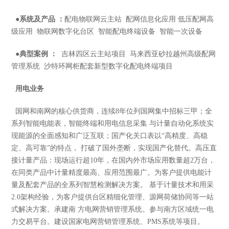
●
系统及产品 ：
配电物联网云主站 配网信息化应用 低压配网高
级应用 物联网数字化台区 智能配电终端设备 智能一次设备
●
典型案例 ：
吉林四区云主站项目 马来西亚砂拉越州高级配网
管理系统 沙特环网柜配套新型数字化配电终端项目
用电业务
国网和南网的核心供货商，连续8年位列国网集中招标三甲；全
系列智能电能表，智能终端和用电信息采集 与计量自动化系统实
现能源的全面感知和广泛互联；国产化关口表以“高精度、高稳
定、高可靠”的特点， 打破了国外垄断，实现国产化替代。高压直
接计量产品：现场运行超10年，在国内外市场应用数量超2万台，
在同类产品中计量精度最高、应用范围最广。为客户提供电能计
量及配套产品的全系列智慧检测解决方案。 基于计量技术和用采
2.0架构经验，为客户提供台区精细化管理、源网荷储协同等一站
式解决方案。承建南 方电网营销管理系统。参与南方区域统一电
力交易平台。建设国家电网营销管理系统、PMS系统等项目。