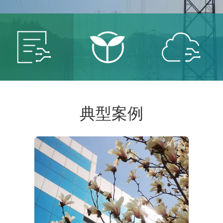
智能
智慧
智慧
典型案例
电网
能源
城市
服务智
保卫青
建设智
能电网
山绿水
慧城市
共创低
共建美
共享智
碳未来
丽中国
能生活